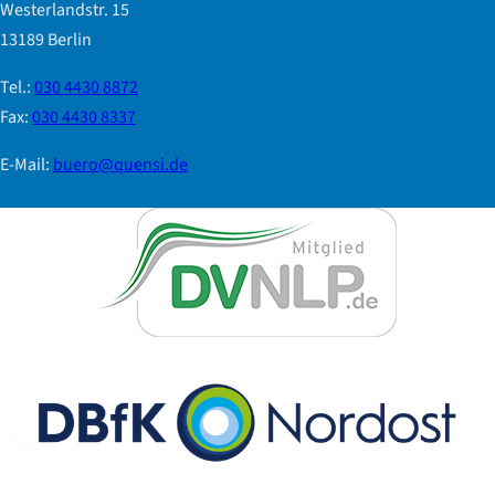
Westerlandstr. 15
13189 Berlin
Tel.:
030 4430 8872
Fax:
030 4430 8337
E-Mail:
buero@quensi.de