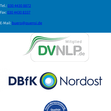
Tel.:
030 4430 8872
Fax:
030 4430 8337
E-Mail:
buero@quensi.de